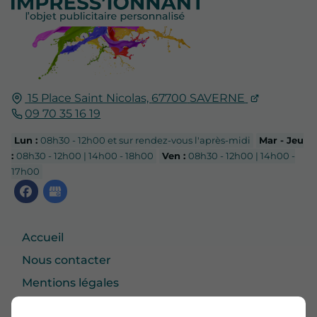
15 Place Saint Nicolas,
67700
SAVERNE
09 70 35 16 19
Lun :
08h30 - 12h00 et sur rendez-vous l'après-midi
Mar - Jeu
:
08h30 - 12h00 | 14h00 - 18h00
Ven :
08h30 - 12h00 | 14h00 -
17h00
Accueil
Nous contacter
Mentions légales
Plan du site