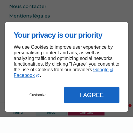
Nous contacter
Mentions légales
Plan du site
Your privacy is our priority
We use Cookies to improve user experience by
Haut de page
personalising content and ads, as well as
analyzing traffic and optimizing social networks
functionalities. By clicking "I Agree" you consent to
the use of Cookies from our providers
Google
Facebook
.
I AGREE
Customize
Menu
Infos
Contact