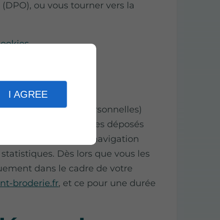
(DPO), ou vous tourner vers la
cookies
.
cookies
I AGREE
 informations (non personnelles)
 sur internet. Les cookies déposés
on de l’expérience de navigation
 statistiques. Dès lors que vous les
quement dans le cadre de votre
t-broderie.fr
, et ce pour une durée