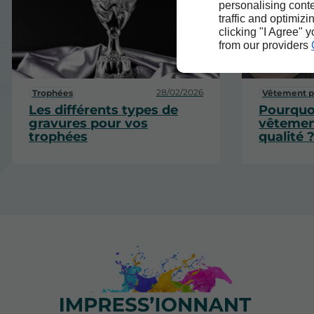
personalising conte
traffic and optimizi
clicking "I Agree" 
from our providers
28/02/2026
Trophées
Vêtement p
Les différents types de
Pourquoi
gravures pour vos
vêtement
trophées
qualité 