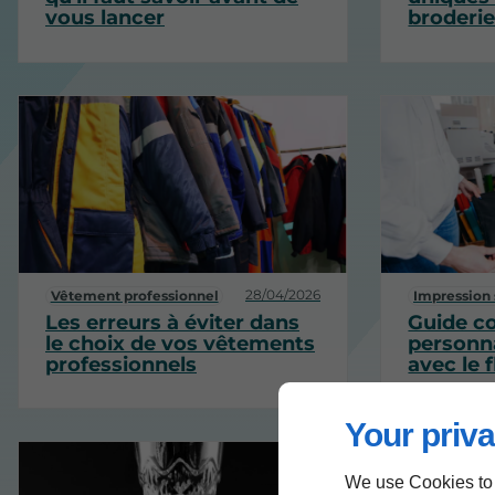
vous lancer
broderie
28/04/2026
Vêtement professionnel
Impression 
Les erreurs à éviter dans
Guide c
le choix de vos vêtements
personna
professionnels
avec le 
Your priva
We use Cookies to