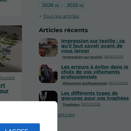
2026
2025
(3)
(6)
Tous les articles
Articles récents
Impression sur textile : ce
qu'il faut savoir avant de
vous lancer
28/06/2026
Impression sur textile
Les erreurs à éviter dans le
choix de vos vêtements
professionnels
/04/2025
28/04/2026
Vêtement professionnel
art
tour
Les différents types de
gravures pour vos trophées
28/02/2026
Trophées
Plus d'articles