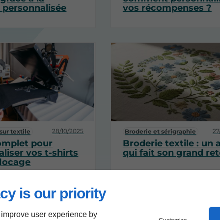
 personnalisée
vos récompenses ?
28/10/2025
27
sur textile
Broderie et sérigraphie
omplet pour
Broderie textile : un 
liser vos t-shirts
qui fait son grand re
flocage
cy is our priority
 improve user experience by