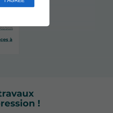
I AGREE
/02/2025
ces à
travaux
ression !