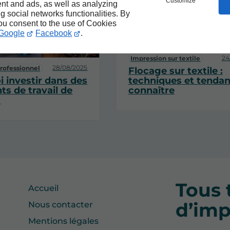
Customize
nt and ads, as well as analyzing
ng social networks functionalities. By
you consent to the use of Cookies
Google
Facebook
.
24
Impression sur textile
28/08/2025
rofessionnel
Flocage sur textile :
 investir dans des
techniques et tendan
s de travail de
connaître
?
Tous 
Accueil
d’imp
Nous contacter
Mentions légales