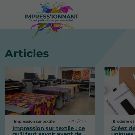
Articles
28/06/2026
Impression sur textile
Broderie et
Impression sur textile : ce
Créez d
qu'il faut savoir avant de
uniques 