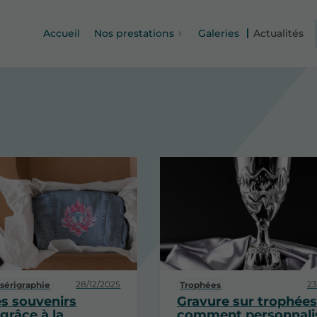
Accueil
Nos prestations
Galeries
Actualités
28/12/2025
23
 sérigraphie
Trophées
es souvenirs
Gravure sur trophées
grâce à la
comment personnali