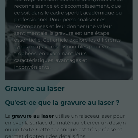
reconnaissance et d'accomplissement, que
ce soit dans le cadre sportif, académique ou
professionnel. Pour personnaliser ces
récompenses et leur donner une valeur
sentimentale, la gravure est une étape
essentielle. Cet article explore les différents
types de gravures disponibles pour vos
trophées, en examinant leurs
caractéristiques, avantages et
inconvénients.
Gravure au laser
Qu'est-ce que la gravure au laser ?
La
gravure au laser
utilise un faisceau laser pour
enlever la surface du matériau et créer un design
ou un texte. Cette technique est très précise et
permet d’obtenir des détails fins.