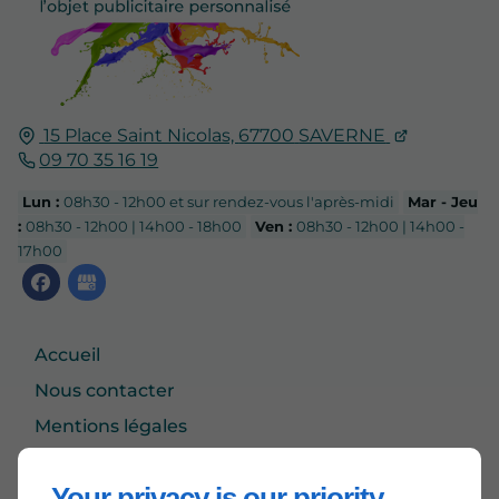
15 Place Saint Nicolas,
67700
SAVERNE
09 70 35 16 19
Lun :
08h30 - 12h00 et sur rendez-vous l'après-midi
Mar - Jeu
:
08h30 - 12h00 | 14h00 - 18h00
Ven :
08h30 - 12h00 | 14h00 -
17h00
Accueil
Nous contacter
Mentions légales
Plan du site
Your privacy is our priority