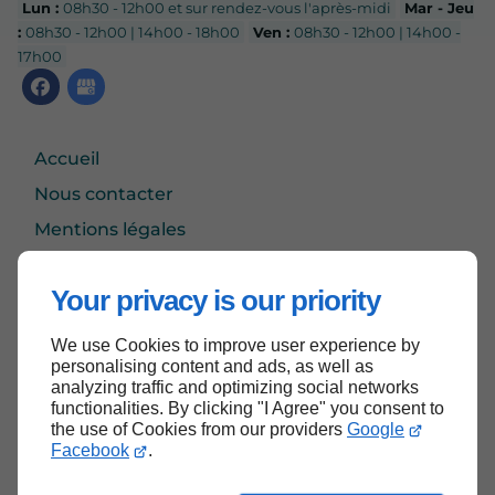
Lun :
08h30 - 12h00 et sur rendez-vous l'après-midi
Mar - Jeu
:
08h30 - 12h00 | 14h00 - 18h00
Ven :
08h30 - 12h00 | 14h00 -
17h00
Accueil
Nous contacter
Mentions légales
Plan du site
Your privacy is our priority
We use Cookies to improve user experience by
Haut de page
personalising content and ads, as well as
analyzing traffic and optimizing social networks
functionalities. By clicking "I Agree" you consent to
the use of Cookies from our providers
Google
Facebook
.