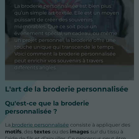
La broderie personnalisée est bien plus
qu’un simple art textile. Elle est un moyen
puissant de créer des souvenirs
mémorables. Que ce soit pour un
événement spécial, un cadeau, ou même
un projet personnel, la broderie offre une
touche unique qui transcende le temps.
Voici comment la broderie personnalisée
peut enrichir vos souvenirs à travers
différents angles.
L'art de la broderie personnalisée
Qu'est-ce que la broderie
personnalisée ?
La
broderie personnalisée
consiste à appliquer des
motifs
, des
textes
ou des
images
sur du tissu à
l’aide de fils et d’aiguilles. Ce processus peut être